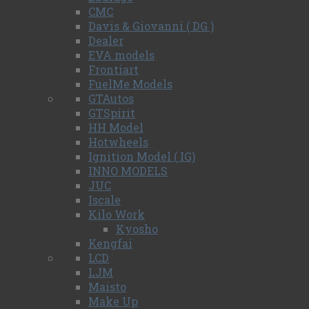
CMC
Davis & Giovanni ( DG )
Dealer
EVA models
Frontiart
FuelMe Models
GTAutos
GTSpirit
HH Model
Hotwheels
Ignition Model ( IG)
INNO MODELS
JUC
Iscale
Kilo Work
Kyosho
Kengfai
LCD
LJM
Maisto
Make Up