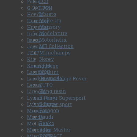
LCD
Foton
LJM
G-PATTON
Maisto
Honda
Make Up
Hummer
Mansory
Huyndai
Modelature
Infiniti
Motorhelix
Isuzu
MR Collection
Jaguar
Minichamps
JEEP
Norev
Kia
OEM
Koeniggsegg
NZG
Lamborghini
Onemodel
Land Rover Range Rover
OTTO
Lexus
Hàng resin
Lincoln
Runner
Lykan Fenyr Supersport
Schuco
Lykan hyper sport
Paragon
Maserati
Paudi
Mazda
Peako
McLaren
Polar Master
Mercedes
POPRACE
Mitsubishi