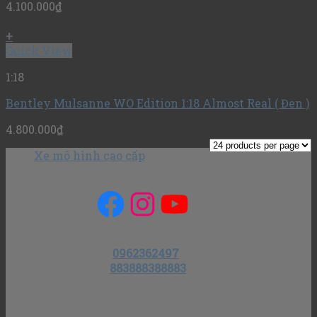
4.100.000
₫
+
Quick View
1:18
Bentley Mulsanne WO Edition 1:18 Almost Real ( Đen )
4.800.000
₫
Xe mô hình cao cấp
Facebook
Instagram
YouTube
Mail
Số điện thoại
:
0962362497
Số tài khoản
:
883888388883
Ngân hàng MB bank – Chi nhánh Hoàng Quốc
Việt
Chủ tài khoản
: Trần Quang Huy