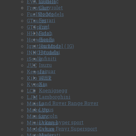
Cadillac
EVA models
Chevrolet
Frontiart
Dodge
FuelMe Models
Ferrari
GTautos
Ford
GTSpirit
Foton
HH Model
Honda
Hotwheels
Hummer
Ignition Model ( IG)
Hyundai
INNO Models
Infiniti
iScale
Isuzu
JUC
Jaguar
Kengfai
JEEP
Kilo Work
Kia
Kyosho
Koenigsegg
LCD
Lamborghini
LJM
Land Rover Range Rover
Maisto
Lexus
Make Up
Lincoln
Mansory
Lykan hyper sport
Minichamps
Lykan Fenyr Supersport
Modelature
Maserati
Motorhelix