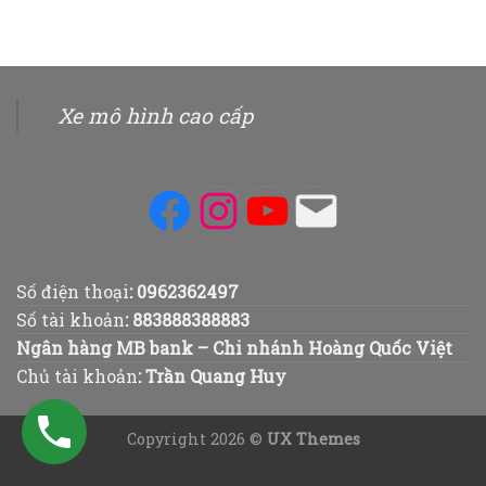
Xe mô hình cao cấp
Facebook
Instagram
YouTube
Mail
Số điện thoại
:
0962362497
Số tài khoản
:
883888388883
Ngân hàng MB bank – Chi nhánh Hoàng Quốc Việt
Chủ tài khoản
: Trần Quang Huy
Copyright 2026 ©
UX Themes