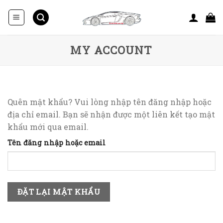
Skip
to
content
MY ACCOUNT
Quên mật khẩu? Vui lòng nhập tên đăng nhập hoặc
địa chỉ email. Bạn sẽ nhận được một liên kết tạo mật
khẩu mới qua email.
Tên đăng nhập hoặc email
ĐẶT LẠI MẬT KHẨU