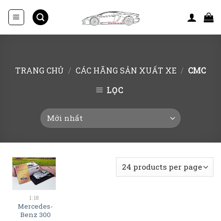
Skip
to
content
TRANG CHỦ
/
CÁC HÃNG SẢN XUẤT XE
/
CMC
LỌC
1:18
Mercedes-
Benz 300