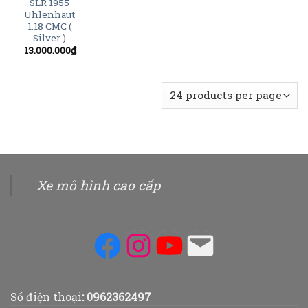
SLR 1955
Uhlenhaut
1:18 CMC (
Silver )
13.000.000
₫
Xe mô hình cao cấp
Facebook
Instagram
YouTube
Mail
Số điện thoại
:
0962362497