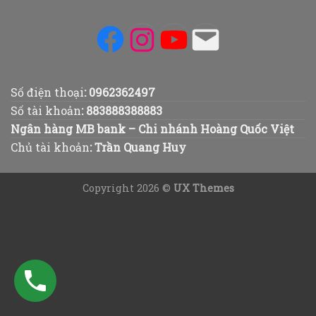
Facebook
Instagram
YouTube
Mail
Số điện thoại
:
0962362497
Số tài khoản
:
883888388883
Ngân hàng MB bank – Chi nhánh Hoàng Quốc Việt
Chủ tài khoản
: Trần Quang Huy
Copyright 2026 ©
UX Themes