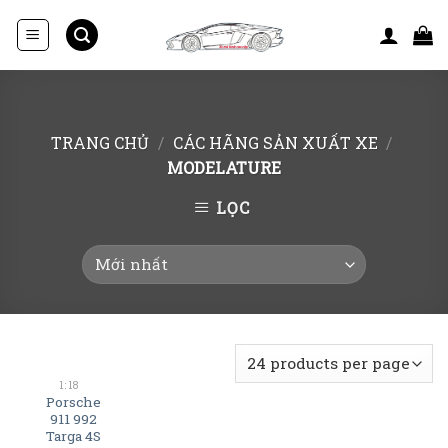
Skip
to
content
TRANG CHỦ
/
CÁC HÃNG SẢN XUẤT XE
/
MODELATURE
LỌC
1:18
Porsche
911 992
Targa 4S