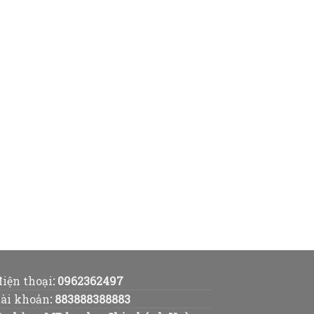
điện thoại
:
0962362497
tài khoản
:
883888388883