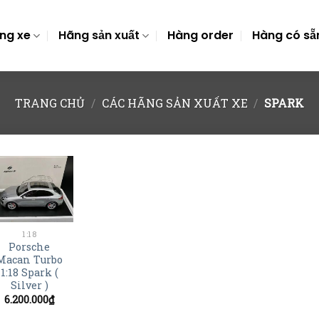
ng xe
Hãng sản xuất
Hàng order
Hàng có sẵ
TRANG CHỦ
/
CÁC HÃNG SẢN XUẤT XE
/
SPARK
+
1:18
Porsche
Macan Turbo
1:18 Spark (
Silver )
6.200.000
₫