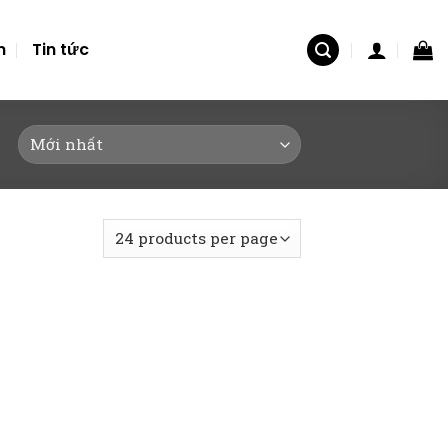
n
Tin tức