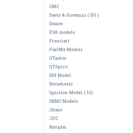
CMC
Davis & Giovanni ( DG )
Dealer
EVA models
Frontiart
FuelMe Models
GTautos
GTSpirit
HH Model
Hotwheels
Ignition Model ( IG)
INNO Models
iScale
JUC
Kengfai