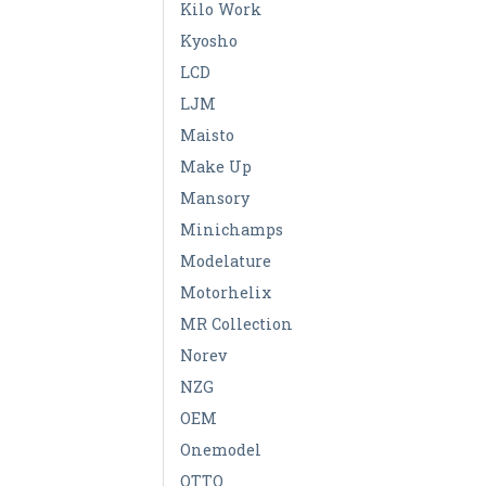
Kilo Work
Kyosho
LCD
LJM
Maisto
Make Up
Mansory
Minichamps
Modelature
Motorhelix
MR Collection
Norev
NZG
OEM
Onemodel
OTTO