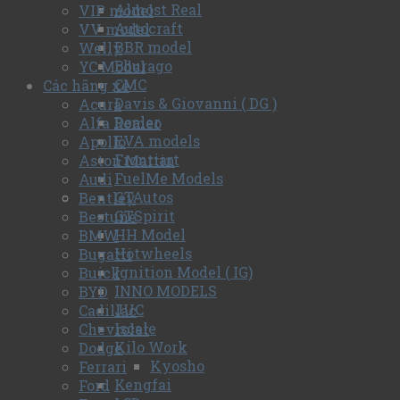
Almost Real
VIP model
Autocraft
VV model
BBR model
Welly
Bburago
YC Model
CMC
Các hãng xe
Davis & Giovanni ( DG )
Acura
Dealer
Alfa Romeo
EVA models
Apollo
Frontiart
Aston Martin
FuelMe Models
Audi
GTAutos
Bentley
GTSpirit
Bestune
HH Model
BMW
Hotwheels
Bugatti
Ignition Model ( IG)
Buick
INNO MODELS
BYD
JUC
Cadillac
Iscale
Chevrolet
Kilo Work
Dodge
Kyosho
Ferrari
Kengfai
Ford