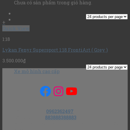
Chưa có sản phẩm trong giỏ hàng.
+
Quick View
1:18
Lykan Fenyr Supersport 1:18 FrontiArt ( Grey )
3.500.000
₫
Xe mô hình cao cấp
Facebook
Instagram
YouTube
Mail
Số điện thoại
:
0962362497
Số tài khoản
:
883888388883
Ngân hàng MB bank – Chi nhánh Hoàng Quốc
Việt