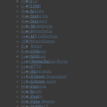
LCD
Foton
LJM
G-PATTON
Maisto
Honda
Make Up
Hummer
Mansory
Huyndai
Modelature
Infiniti
Motorhelix
Isuzu
MR Collection
Jaguar
Minichamps
JEEP
Norev
Kia
OEM
Koeniggsegg
NZG
Lamborghini
Onemodel
Land Rover Range Rover
OTTO
Lexus
Hàng resin
Lincoln
Runner
Lykan Fenyr Supersport
Schuco
Lykan hyper sport
Paragon
Maserati
Paudi
Mazda
Peako
McLaren
Polar Master
Mercedes
POPRACE
Mitsubishi