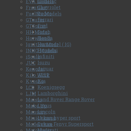
Cadillac
EVA models
Chevrolet
Frontiart
Dodge
FuelMe Models
Ferrari
GTautos
Ford
GTSpirit
Foton
HH Model
Honda
Hotwheels
Hummer
Ignition Model ( IG)
Hyundai
INNO Models
Infiniti
iScale
Isuzu
JUC
Jaguar
Kengfai
JEEP
Kilo Work
Kia
Kyosho
Koenigsegg
LCD
Lamborghini
LJM
Land Rover Range Rover
Maisto
Lexus
Make Up
Lincoln
Mansory
Lykan hyper sport
Minichamps
Lykan Fenyr Supersport
Modelature
Maserati
Motorhelix