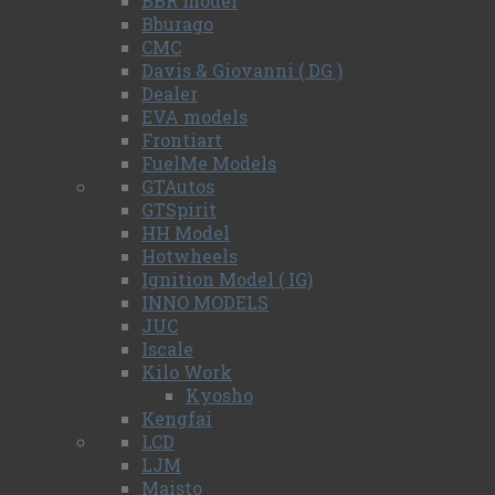
BBR model
Bburago
CMC
Davis & Giovanni ( DG )
Dealer
EVA models
Frontiart
FuelMe Models
GTAutos
GTSpirit
HH Model
Hotwheels
Ignition Model ( IG)
INNO MODELS
JUC
Iscale
Kilo Work
Kyosho
Kengfai
LCD
LJM
Maisto