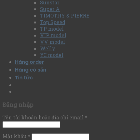
Sunstar
Super A
TIMOTHY & PIERRE
Top Speed
TP model
VIP model
VV model
Welly
YC model
Hàng order
Hàng có sẵn
Tin tức
Đăng nhập
Tên tài khoản hoặc địa chỉ email
*
Mật khẩu
*