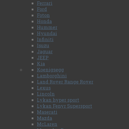
Ferrari
Ford
Foton
Honda
Hummer
Hyundai
Infiniti
Isuzu
Jaguar
JEEP
Kia
Koenigsegg
Lamborghini
Land Rover Range Rover
Lexus
Lincoln
Lykan hyper sport
Lykan Fenyr Supersport
Maserati
Mazda
McLaren