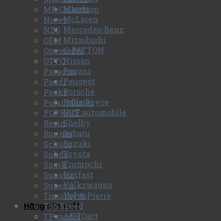
Mazda
MR Collection
McLaren
Norev
Mercedes-Benz
NZG
Mitsubishi
OEM
G-PATTON
Onemodel
Nissan
OTTO
Pagani
Paragon
Peugeot
Paudi
Porsche
Peako
Rolls Royce
Polar Master
RUF automobile
POPRACE
Shelby
Resin
Subaru
Runner
Suzuki
Schuco
Toyota
Solido
Trumpchi
Spark
Vinfast
Sunstar
Volkswagen
Super A
Volvo
Timothy & Pierre
Hãng sản xuất
Top Speed
AUTOart
TP model