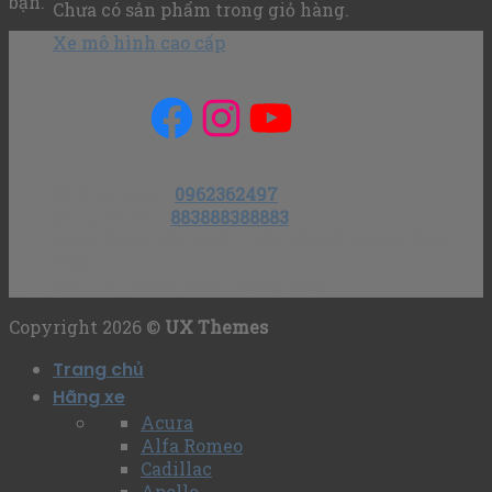
bạn.
Chưa có sản phẩm trong giỏ hàng.
Xe mô hình cao cấp
Facebook
Instagram
YouTube
Mail
Số điện thoại
:
0962362497
Số tài khoản
:
883888388883
Ngân hàng MB bank – Chi nhánh Hoàng Quốc
Việt
Chủ tài khoản
: Trần Quang Huy
Copyright 2026 ©
UX Themes
Trang chủ
Hãng xe
Acura
Alfa Romeo
Cadillac
Apollo