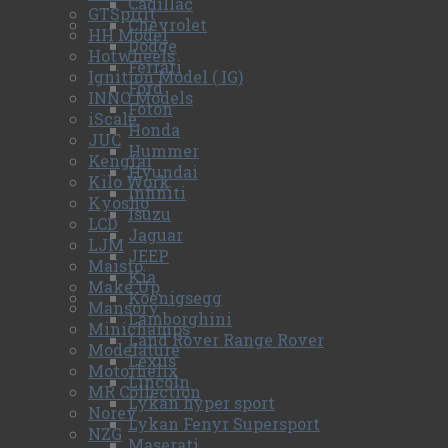
Cadillac
GTSpirit
Chevrolet
HH Model
Dodge
Hotwheels
Ferrari
Ignition Model ( IG)
Ford
INNO Models
Foton
iScale
Honda
JUC
Hummer
Kengfai
Hyundai
Kilo Work
Infiniti
Kyosho
Isuzu
LCD
Jaguar
LJM
JEEP
Maisto
Kia
Make Up
Koenigsegg
Mansory
Lamborghini
Minichamps
Land Rover Range Rover
Modelature
Lexus
Motorhelix
Lincoln
MR Collection
Lykan hyper sport
Norev
Lykan Fenyr Supersport
NZG
Maserati