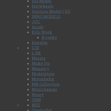
HH Model
Hotwheels
Ignition Model ( IG)
INNO MODELS
JUC
Iscale
Kilo Work
Kyosho
Kengfai
LCD
LJM
Maisto
Make Up
Mansory
Modelature
Motorhelix
MR Collection
Minichamps
Norev
OEM
NZG
Onemodel