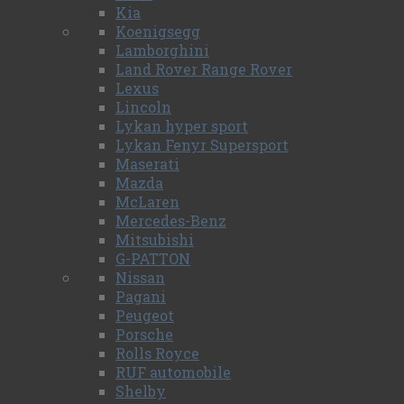
Kia
Koenigsegg
Lamborghini
Land Rover Range Rover
Lexus
Lincoln
Lykan hyper sport
Lykan Fenyr Supersport
Maserati
Mazda
McLaren
Mercedes-Benz
Mitsubishi
G-PATTON
Nissan
Pagani
Peugeot
Porsche
Rolls Royce
RUF automobile
Shelby