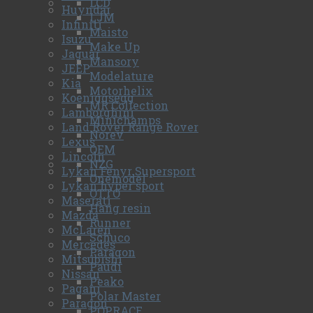
LCD
Huyndai
LJM
Infiniti
Maisto
Isuzu
Make Up
Jaguar
Mansory
JEEP
Modelature
Kia
Motorhelix
Koeniggsegg
MR Collection
Lamborghini
Minichamps
Land Rover Range Rover
Norev
Lexus
OEM
Lincoln
NZG
Lykan Fenyr Supersport
Onemodel
Lykan hyper sport
OTTO
Maserati
Hàng resin
Mazda
Runner
McLaren
Schuco
Mercedes
Paragon
Mitsubishi
Paudi
Nissan
Peako
Pagani
Polar Master
Paragon
POPRACE