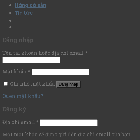
Hàng có sẵn
Tin tức
Đăng nhập
Tên tài khoản hoặc địa chỉ email
*
Mật khẩu
*
Ghi nhớ mật khẩu
Đăng nhập
Quên mật khẩu?
Đăng ký
Địa chỉ email
*
Một mật khẩu sẽ được gửi đến địa chỉ email của bạn.