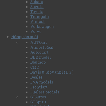
Subaru
Suzuki
Toyota
Trumpchi
Vinfast
Volkswagen
Volvo
Hãng sản xuất
AUTOart
Almost Real
Autocraft
BBR model
Bburago
CMC
Davis & Giovanni ( DG )
Dealer
EVA models
Frontiart
FuelMe Models
GTAutos
GTSpirit