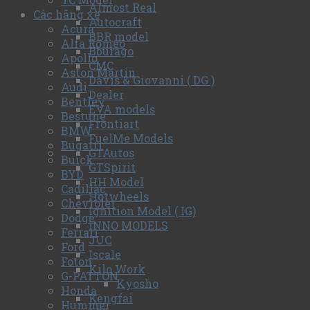
Almost Real
Các hãng xe
Autocraft
Acura
BBR model
Alfa Romeo
Bburago
Apollo
CMC
Aston Martin
Davis & Giovanni ( DG )
Audi
Dealer
Bentley
EVA models
Bestune
Frontiart
BMW
FuelMe Models
Bugatti
GTAutos
Buick
GTSpirit
BYD
HH Model
Cadillac
Hotwheels
Chevrolet
Ignition Model ( IG)
Dodge
INNO MODELS
Ferrari
JUC
Ford
Iscale
Foton
Kilo Work
G-PATTON
Kyosho
Honda
Kengfai
Hummer