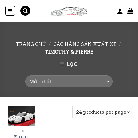
Skip
to
content
TRANG CHỦ
/
CÁC HÃNG SẢN XUẤT XE
/
TIMOTHY & PIERRE
LỌC
1:18
Ferrari