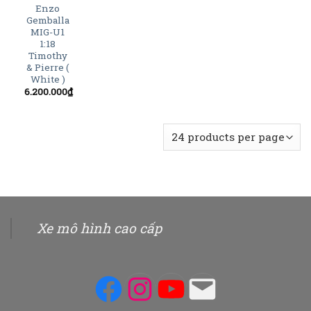
Enzo
Gemballa
MIG-U1
1:18
Timothy
& Pierre (
White )
6.200.000
₫
Xe mô hình cao cấp
Facebook
Instagram
YouTube
Mail