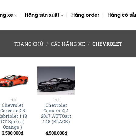
ng xe
Hãng sản xuất
Hàng order
Hàng có sẵ
TRANG CHỦ
/
CÁC HÃNG XE
/
CHEVROLET
+
+
1:18
1:18
Chevrolet
Chevrolet
Corvette C8
Camaro ZL1
Cabriolet 1:18
2017 AUTOart
GT Spirit (
1:18 (BLACK)
Orange )
3.500.000
₫
4.500.000
₫