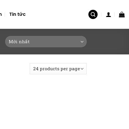
n
Tin tức