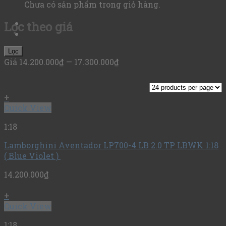
Chưa có sản phẩm trong giỏ hàng.
Lọc theo giá
Lọc
Giá
14.200.000₫
—
17.300.000₫
+
Quick View
1:18
Lamborghini Aventador LP700-4 LB 2.0 TP LBWK 1:18
( Blue Violet )
14.200.000
₫
+
Quick View
1:18