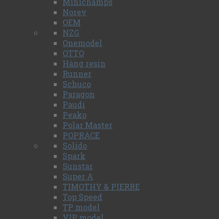
Minichamps
Norev
OEM
NZG
Onemodel
OTTO
Hàng resin
Runner
Schuco
Paragon
Paudi
Peako
Polar Master
POPRACE
Solido
Spark
Sunstar
Super A
TIMOTHY & PIERRE
Top Speed
TP model
VIP model