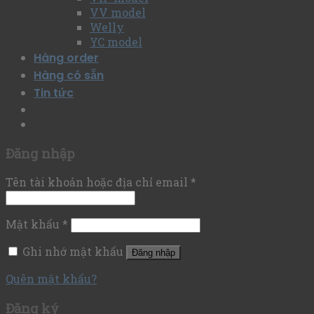
VV model
Welly
YC model
Hàng order
Hàng có sẵn
Tin tức
Đăng nhập
Tên tài khoản hoặc địa chỉ email
*
Mật khẩu
*
Ghi nhớ mật khẩu
Đăng nhập
Quên mật khẩu?
Đăng ký