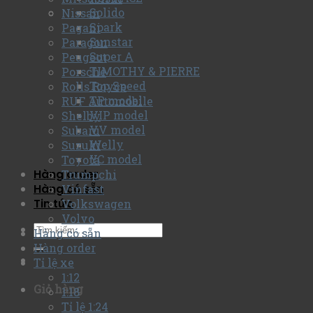
Solido
Nissan
Spark
Pagani
Sunstar
Paragon
Super A
Peugeot
TIMOTHY & PIERRE
Porsche
Top Speed
Rolls Royce
TP model
RUF Automobile
VIP model
Shelby
VV model
Subaru
Welly
Suzuki
YC model
Toyota
Hàng order
Trumpchi
Hàng có sẵn
Vinfast
Tin tức
Volkswagen
Volvo
Hàng có sẵn
Hàng order
Tỉ lệ xe
1:12
Giỏ hàng
1:18
Tỉ lệ 1:24