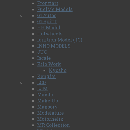
Frontiart
FuelMe Models
GTAutos
GTSpirit
HH Model
Hotwheels
Ignition Model ( IG)
INNO MODELS
JUC
Iscale
Kilo Work
Kyosho
Kengfai
LCD
LJM
Maisto
Make Up
Mansory
Modelature
Motorhelix
MR Collection