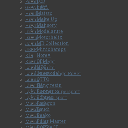
LCD
Foton
LJM
G-PATTON
Maisto
Honda
Make Up
Hummer
Mansory
Huyndai
Modelature
Infiniti
Motorhelix
Isuzu
MR Collection
Jaguar
Minichamps
JEEP
Norev
Kia
OEM
Koeniggsegg
NZG
Lamborghini
Onemodel
Land Rover Range Rover
OTTO
Lexus
Hàng resin
Lincoln
Runner
Lykan Fenyr Supersport
Schuco
Lykan hyper sport
Paragon
Maserati
Paudi
Mazda
Peako
McLaren
Polar Master
Mercedes
POPRACE
Mitsubishi