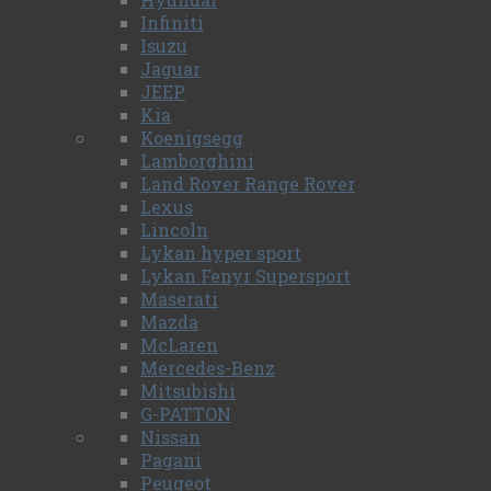
Infiniti
Isuzu
Jaguar
JEEP
Kia
Koenigsegg
Lamborghini
Land Rover Range Rover
Lexus
Lincoln
Lykan hyper sport
Lykan Fenyr Supersport
Maserati
Mazda
McLaren
Mercedes-Benz
Mitsubishi
G-PATTON
Nissan
Pagani
Peugeot