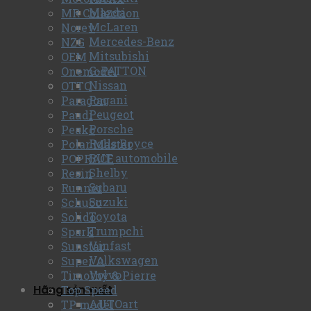
Mazda
MR Collection
McLaren
Norev
Mercedes-Benz
NZG
Mitsubishi
OEM
G-PATTON
Onemodel
Nissan
OTTO
Pagani
Paragon
Peugeot
Paudi
Porsche
Peako
Rolls Royce
Polar Master
RUF automobile
POPRACE
Shelby
Resin
Subaru
Runner
Suzuki
Schuco
Toyota
Solido
Trumpchi
Spark
Vinfast
Sunstar
Volkswagen
Super A
Volvo
Timothy & Pierre
Hãng sản xuất
Top Speed
AUTOart
TP model