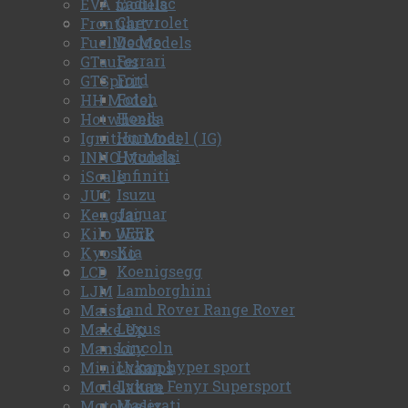
Cadillac
EVA models
Chevrolet
Frontiart
Dodge
FuelMe Models
Ferrari
GTautos
Ford
GTSpirit
Foton
HH Model
Honda
Hotwheels
Hummer
Ignition Model ( IG)
Hyundai
INNO Models
Infiniti
iScale
Isuzu
JUC
Jaguar
Kengfai
JEEP
Kilo Work
Kia
Kyosho
Koenigsegg
LCD
Lamborghini
LJM
Land Rover Range Rover
Maisto
Lexus
Make Up
Lincoln
Mansory
Lykan hyper sport
Minichamps
Lykan Fenyr Supersport
Modelature
Maserati
Motorhelix