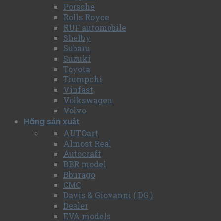
Porsche
Rolls Royce
RUF automobile
Shelby
Subaru
Suzuki
Toyota
Trumpchi
Vinfast
Volkswagen
Volvo
Hãng sản xuất
AUTOart
Almost Real
Autocraft
BBR model
Bburago
CMC
Davis & Giovanni ( DG )
Dealer
EVA models