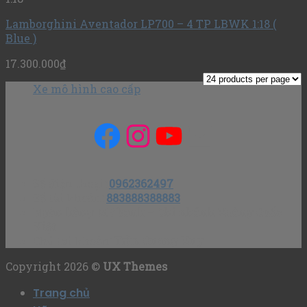
Lamborghini Aventador LP700 – 4 TP LBWK 1:18 (
Blue )
17.300.000
₫
Xe mô hình cao cấp
Facebook
Instagram
YouTube
Mail
Số điện thoại
:
0962362497
Số tài khoản
:
883888388883
Ngân hàng MB bank – Chi nhánh Hoàng Quốc
Việt
Chủ tài khoản
: Trần Quang Huy
Copyright 2026 ©
UX Themes
Trang chủ