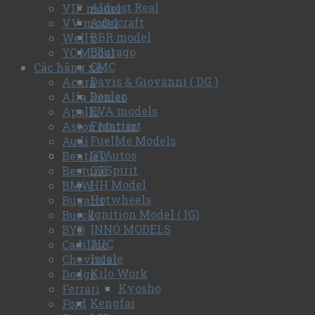
Almost Real
VIP model
Autocraft
VV model
BBR model
Welly
Bburago
YC Model
CMC
Các hãng xe
Davis & Giovanni ( DG )
Acura
Dealer
Alfa Romeo
EVA models
Apollo
Frontiart
Aston Martin
FuelMe Models
Audi
GTAutos
Bentley
GTSpirit
Bestune
HH Model
BMW
Hotwheels
Bugatti
Ignition Model ( IG)
Buick
INNO MODELS
BYD
JUC
Cadillac
Iscale
Chevrolet
Kilo Work
Dodge
Kyosho
Ferrari
Kengfai
Ford