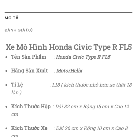
MÔ TẢ
ĐÁNH GIÁ (0)
Xe Mô Hình Honda Civic Type R FL5
Tên Sản Phẩm
:
Honda Civic Type R FL5
Hãng Sản Xuất
:
MotorHelix
Tỉ Lệ
:
1:18 ( kích thước nhỏ hơn xe thật 18
lần )
Kích Thước Hộp
:
Dài 32 cm x Rộng 15 cm x Cao 12
cm
Kích Thước Xe
:
Dài 26 cm x Rộng 10 cm x Cao 8
cm