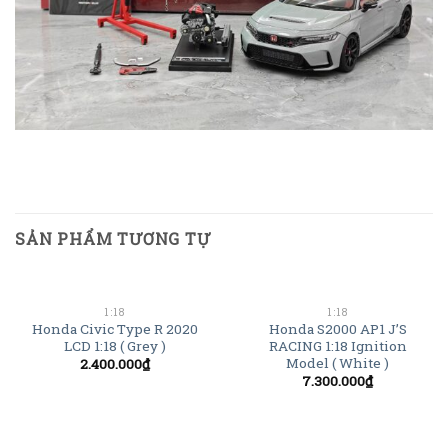
SẢN PHẨM TƯƠNG TỰ
1:18
1:18
Honda Civic Type R 2020
Honda S2000 AP1 J’S
LCD 1:18 ( Grey )
RACING 1:18 Ignition
Model ( White )
2.400.000
₫
7.300.000
₫