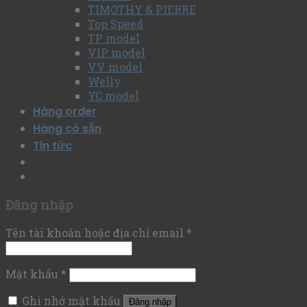
TIMOTHY & PIERRE
Top Speed
TP model
VIP model
VV model
Welly
YC model
Hàng order
Hàng có sẵn
Tin tức
Đăng nhập
Tên tài khoản hoặc địa chỉ email
*
Mật khẩu
*
Ghi nhớ mật khẩu
Đăng nhập