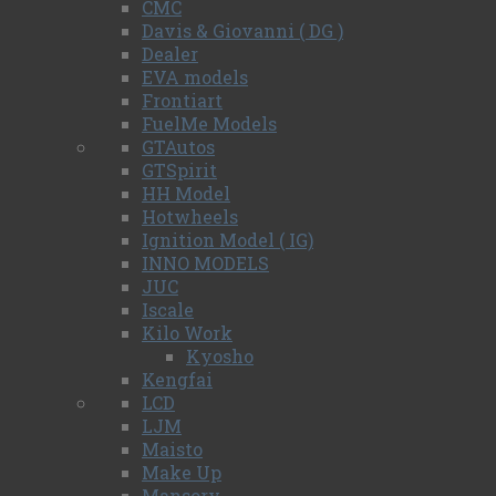
CMC
Davis & Giovanni ( DG )
Dealer
EVA models
Frontiart
FuelMe Models
GTAutos
GTSpirit
HH Model
Hotwheels
Ignition Model ( IG)
INNO MODELS
JUC
Iscale
Kilo Work
Kyosho
Kengfai
LCD
LJM
Maisto
Make Up
Mansory