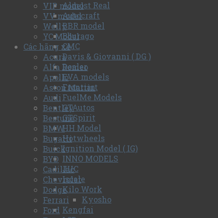
Almost Real
VIP model
Autocraft
VV model
BBR model
Welly
Bburago
YC Model
CMC
Các hãng xe
Davis & Giovanni ( DG )
Acura
Dealer
Alfa Romeo
EVA models
Apollo
Frontiart
Aston Martin
FuelMe Models
Audi
GTAutos
Bentley
GTSpirit
Bestune
HH Model
BMW
Hotwheels
Bugatti
Ignition Model ( IG)
Buick
INNO MODELS
BYD
JUC
Cadillac
Iscale
Chevrolet
Kilo Work
Dodge
Kyosho
Ferrari
Kengfai
Ford