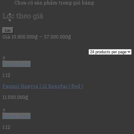
Chưa có sản phẩm trong giỏ hàng.
Lọc theo giá
Lọc
Giá
10.800.000₫
—
37.000.000₫
+
Quick View
1:12
Pagani Huayra 1:12 Kengfai ( Red )
11.500.000
₫
+
Quick View
1:12