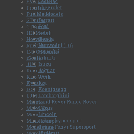
Cadillac
EVA models
Chevrolet
Frontiart
Dodge
FuelMe Models
Ferrari
GTautos
Ford
GTSpirit
Foton
HH Model
Honda
Hotwheels
Hummer
Ignition Model ( IG)
Hyundai
INNO Models
Infiniti
iScale
Isuzu
JUC
Jaguar
Kengfai
JEEP
Kilo Work
Kia
Kyosho
Koenigsegg
LCD
Lamborghini
LJM
Land Rover Range Rover
Maisto
Lexus
Make Up
Lincoln
Mansory
Lykan hyper sport
Minichamps
Lykan Fenyr Supersport
Modelature
Maserati
Motorhelix