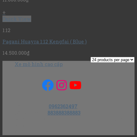
+
Quick View
1:12
Pagani Huayra 1:12 Kengfai ( Blue )
14.500.000
₫
Xe mô hình cao cấp
Facebook
Instagram
YouTube
Mail
Số điện thoại
:
0962362497
Số tài khoản
:
883888388883
Ngân hàng MB bank – Chi nhánh Hoàng Quốc
Việt
Chủ tài khoản
: Trần Quang Huy