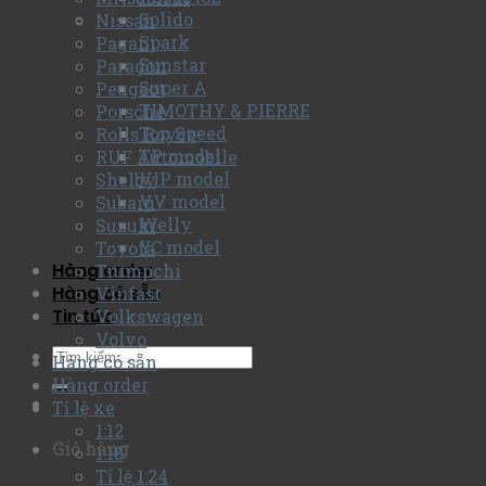
Solido
Nissan
Spark
Pagani
Sunstar
Paragon
Super A
Peugeot
TIMOTHY & PIERRE
Porsche
Top Speed
Rolls Royce
TP model
RUF Automobile
VIP model
Shelby
VV model
Subaru
Welly
Suzuki
YC model
Toyota
Hàng order
Trumpchi
Hàng có sẵn
Vinfast
Tin tức
Volkswagen
Volvo
Hàng có sẵn
Hàng order
Tỉ lệ xe
1:12
Giỏ hàng
1:18
Tỉ lệ 1:24