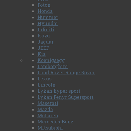
Foton
Honda
Hummer
Hyundai
Infiniti
Isuzu
Jaguar
JEEP
Kia
Koenigsegg
Lamborghini
Land Rover Range Rover
Lexus
Lincoln
Lykan hyper sport
Lykan Fenyr Supersport
Maserati
Mazda
McLaren
Mercedes-Benz
Mitsubishi