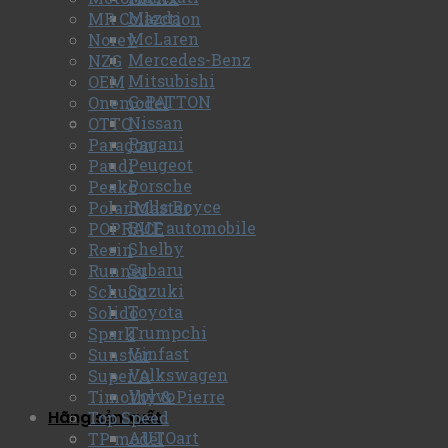
Mazda
MR Collection
McLaren
Norev
Mercedes-Benz
NZG
Mitsubishi
OEM
G-PATTON
Onemodel
Nissan
OTTO
Pagani
Paragon
Peugeot
Paudi
Porsche
Peako
Rolls Royce
Polar Master
RUF automobile
POPRACE
Shelby
Resin
Subaru
Runner
Suzuki
Schuco
Toyota
Solido
Trumpchi
Spark
Vinfast
Sunstar
Volkswagen
Super A
Volvo
Timothy & Pierre
Hãng sản xuất
Top Speed
AUTOart
TP model