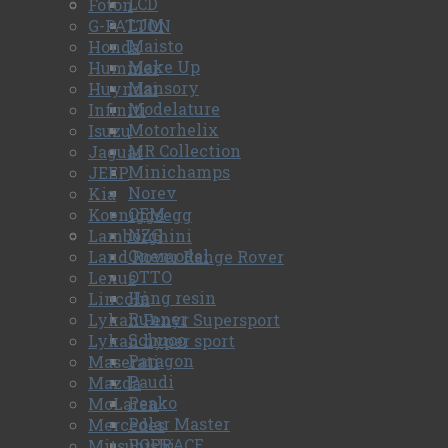
LCD
Foton
LJM
G-PATTON
Maisto
Honda
Make Up
Hummer
Mansory
Huyndai
Modelature
Infiniti
Motorhelix
Isuzu
MR Collection
Jaguar
Minichamps
JEEP
Norev
Kia
OEM
Koeniggsegg
NZG
Lamborghini
Onemodel
Land Rover Range Rover
OTTO
Lexus
Hàng resin
Lincoln
Runner
Lykan Fenyr Supersport
Schuco
Lykan hyper sport
Paragon
Maserati
Paudi
Mazda
Peako
McLaren
Polar Master
Mercedes
POPRACE
Mitsubishi