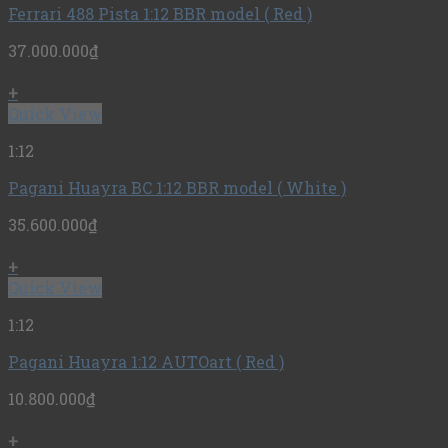
Ferrari 488 Pista 1:12 BBR model ( Red )
37.000.000
₫
+
Quick View
1:12
Pagani Huayra BC 1:12 BBR model ( White )
35.600.000
₫
+
Quick View
1:12
Pagani Huayra 1:12 AUTOart ( Red )
10.800.000
₫
+